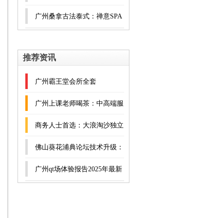
务与98场部长微信实测
广州桑拿古法泰式：禅意SPA
芒果糯米饭与泰式推拿治愈组
推荐资讯
合
广州霸王堂会所全套
广州上课老师喝茶：中高端服
务与98场部长微信实测
商务人士首选：大浪淘沙独立
会议室的高效社交指南
佛山葵花浦典论坛技术升级：
数据安全与隐私保护机制
广州qt场体验报告2025年最新
版发布